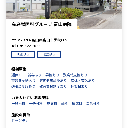
高島獣医科グループ 富山病院
〒939-8214 富山県富山市黒崎605
Tel 076-422-7077
獣医師
看護師
福利厚生
週休2日
賞与あり
昇給あり
残業代支給あり
交通費支給あり
定期健康診断あり
産休・育休あり
退職金制度あり
教育支援制度あり
休診日あり
力を入れている診療科
一般内科
一般外科
皮膚科
歯科
腫瘍科
軟部外科
施設の特徴
ドッグラン