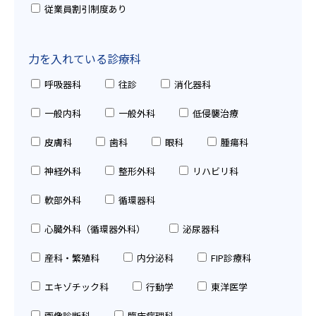
従業員割引制度あり
力を入れている診療科
呼吸器科
往診
消化器科
一般内科
一般外科
低侵襲治療
皮膚科
歯科
眼科
腫瘍科
神経外科
整形外科
リハビリ科
軟部外科
循環器科
心臓外科（循環器外科）
泌尿器科
産科・繁殖科
内分泌科
FIP診療科
エキゾチック科
行動学
東洋医学
画像診断科
臨床病理科