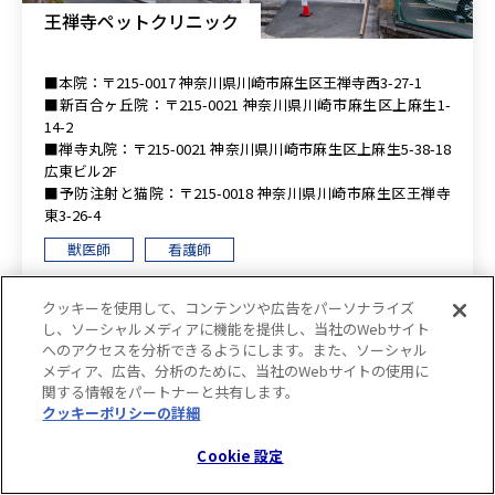
王禅寺ペットクリニック
■本院：〒215-0017 神奈川県川崎市麻生区王禅寺西3-27-1
■新百合ヶ丘院：〒215-0021 神奈川県川崎市麻生区上麻生1-
14-2
■禅寺丸院：〒215-0021 神奈川県川崎市麻生区上麻生5-38-18
広東ビル2F
■予防注射と猫院：〒215-0018 神奈川県川崎市麻生区王禅寺
東3-26-4
獣医師
看護師
福利厚生
クッキーを使用して、コンテンツや広告をパーソナライズ
し、ソーシャルメディアに機能を提供し、当社のWebサイト
週休2日
昇給あり
残業代支給あり
交通費支給あり
へのアクセスを分析できるようにします。また、ソーシャル
定期健康診断あり
産休・育休あり
退職金制度あり
メディア、広告、分析のために、当社のWebサイトの使用に
教育支援制度あり
従業員割引制度あり
関する情報をパートナーと共有します。
クッキーポリシーの詳細
(opens in a new tab)
力を入れている診療科
一般内科
一般外科
皮膚科
眼科
腫瘍科
整形外科
Cookie 設定
軟部外科
循環器科
心臓外科（循環器外科）
東洋医学