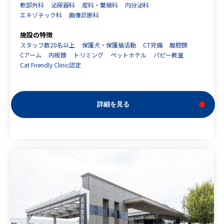
軟部外科
泌尿器科
産科・繁殖科
内分泌科
エキゾチック科
画像診断科
施設の特徴
スタッフ数20名以上
保護犬・保護猫活動
CT完備
腹腔鏡
Cアーム
内視鏡
トリミング
ペットホテル
パピー教室
Cat Friendly Clinic認定
詳細を見る