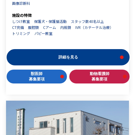
画像診断科
施設の特徴
しつけ教室
保護犬・保護猫活動
スタッフ数40名以上
CT完備
腹腔鏡
Cアーム
内視鏡
IVR（カテーテル治療）
トリミング
パピー教室
詳細を見る
獣医師
動物看護師
募集要項
募集要項