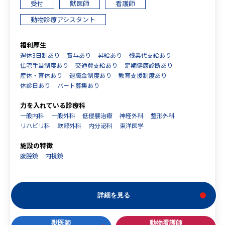
受付
獣医師
看護師
動物診療アシスタント
福利厚生
週休3日制あり
賞与あり
昇給あり
残業代支給あり
住宅手当制度あり
交通費支給あり
定期健康診断あり
産休・育休あり
退職金制度あり
教育支援制度あり
休診日あり
パート募集あり
力を入れている診療科
一般内科
一般外科
低侵襲治療
神経外科
整形外科
リハビリ科
軟部外科
内分泌科
東洋医学
施設の特徴
腹腔鏡
内視鏡
詳細を見る
獣医師
動物看護師