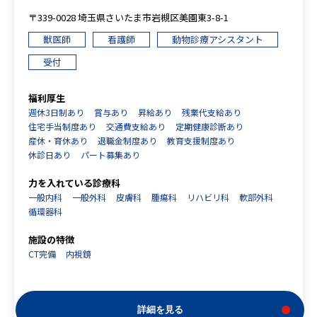
〒339-0028 埼玉県さいたま市岩槻区美園東3-8-1
獣医師
看護師
動物診療アシスタント
受付
福利厚生
週休3日制あり
賞与あり
昇給あり
残業代支給あり
住宅手当制度あり
交通費支給あり
定期健康診断あり
産休・育休あり
退職金制度あり
教育支援制度あり
休診日あり
パート募集あり
力を入れている診療科
一般内科
一般外科
皮膚科
腫瘍科
リハビリ科
軟部外科
循環器科
施設の特徴
CT完備
内視鏡
詳細を見る