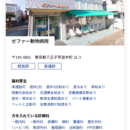
ゼファー動物病院
〒193-0831 東京都八王子市並木町 21-3
獣医師
看護師
福利厚生
車通勤可
週休2日
週休3日制あり
賞与あり
昇給あり
残業代支給あり
交通費支給あり
定期健康診断あり
産休・育休あり
教育支援制度あり
パート募集あり
ペットと出勤可
従業員割引制度あり
力を入れている診療科
一般内科
一般外科
皮膚科
眼科
腫瘍科
整形外科
リハビリ科
軟部外科
循環器科
泌尿器科
FIP診療科