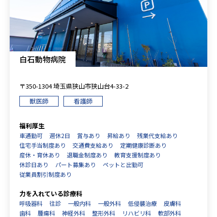
白石動物病院
〒350-1304 埼玉県狭山市狭山台4-33-2
獣医師
看護師
福利厚生
車通勤可
週休2日
賞与あり
昇給あり
残業代支給あり
住宅手当制度あり
交通費支給あり
定期健康診断あり
産休・育休あり
退職金制度あり
教育支援制度あり
休診日あり
パート募集あり
ペットと出勤可
従業員割引制度あり
力を入れている診療科
呼吸器科
往診
一般内科
一般外科
低侵襲治療
皮膚科
歯科
腫瘍科
神経外科
整形外科
リハビリ科
軟部外科