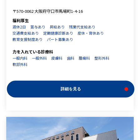
〒570-0062 大阪府守口市馬場町1-4-16
福利厚生
週休2日
賞与あり
昇給あり
残業代支給あり
交通費支給あり
定期健康診断あり
産休・育休あり
教育支援制度あり
パート募集あり
力を入れている診療科
一般内科
一般外科
皮膚科
歯科
腫瘍科
整形外科
軟部外科
詳細を見る