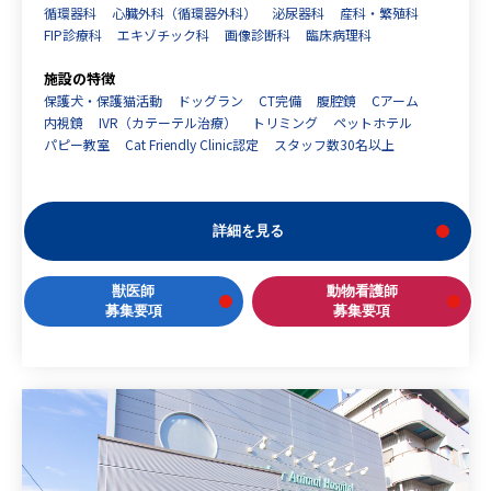
循環器科
心臓外科（循環器外科）
泌尿器科
産科・繁殖科
FIP診療科
エキゾチック科
画像診断科
臨床病理科
施設の特徴
保護犬・保護猫活動
ドッグラン
CT完備
腹腔鏡
Cアーム
内視鏡
IVR（カテーテル治療）
トリミング
ペットホテル
パピー教室
Cat Friendly Clinic認定
スタッフ数30名以上
詳細を見る
獣医師
動物看護師
募集要項
募集要項