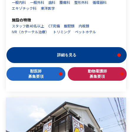
一般内科
一般外科
歯科
腫瘍科
整形外科
循環器科
エキゾチック科
東洋医学
施設の特徴
スタッフ数40名以上
CT完備
腹腔鏡
内視鏡
IVR（カテーテル治療）
トリミング
ペットホテル
詳細を見る
獣医師
動物看護師
募集要項
募集要項