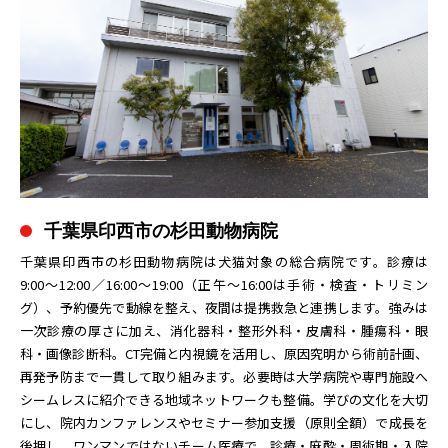
千葉県印西市の杉田動物病院
千葉県印西市の杉田動物病院は犬猫対象の総合病院です。診療は
9:00〜12:00／16:00〜19:00（正午〜16:00は手術・検査・トリミン
グ）、予約優先で動線を整え、夜間は提携救急と連携します。強みは
一次診療の厚さに加え、消化器科・整形外科・皮膚科・腫瘍科・眼
科・画像診断科。CT完備と内視鏡を活用し、原因究明から術前計画、
再発予防まで一貫して取り組みます。必要時は大学病院や専門施設へ
シームレスに紹介できる地域ネットワークも整備。学びの文化を大切
にし、院内カンファレンスやセミナー参加支援（原則全額）で成長を
後押し。ワンマンではないチーム医療で、診療・麻酔・周術期・入院