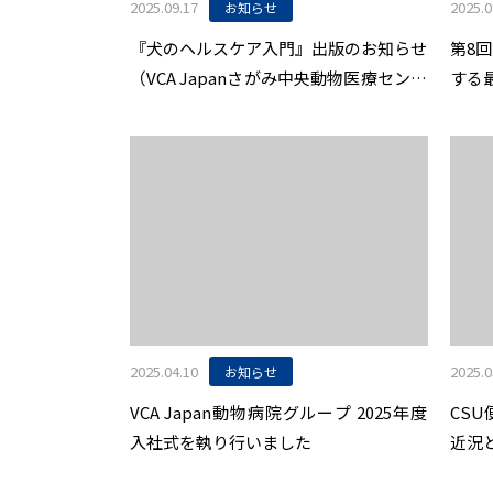
2025.09.17
2025.0
お知らせ
『犬のヘルスケア入門』出版のお知らせ
第8回
（VCA Japanさがみ中央動物医療センタ
する
ー 竹内和義院長監修）
202
のお
2025.04.10
2025.0
お知らせ
VCA Japan動物病院グループ 2025年度
CS
入社式を執り行いました
近況