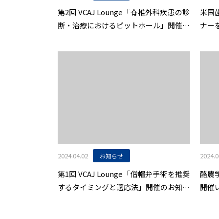
第2回 VCAJ Lounge「脊椎外科疾患の診
米国
断・治療におけるピットホール」開催の
ナー
お知らせ
2024.04.02
2024.0
お知らせ
第1回 VCAJ Lounge「僧帽弁手術を推奨
酪農
するタイミングと適応法」開催のお知ら
開催
せ
立大