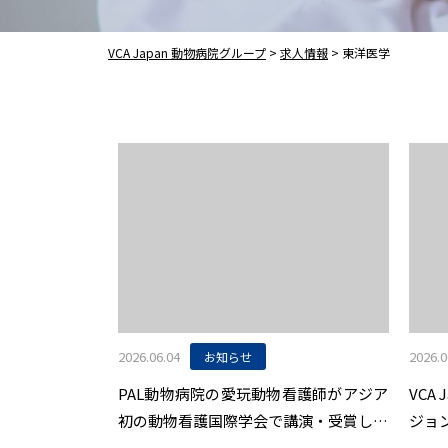
VCA Japan 動物病院グループ
>
求人情報
>
東洋医学
2026.06.04
2026.0
お知らせ
PAL動物病院の愛玩動物看護師がアジア
VCA
初の動物看護国際学会で講演・受賞しま
ジョ
した
座を