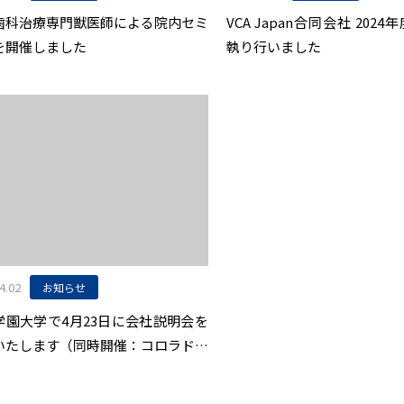
歯科治療専門獣医師による院内セミ
VCA Japan合同会社 202
を開催しました
執り行いました
4.02
お知らせ
学園大学で4月23日に会社説明会を
いたします（同時開催：コロラド州
学内科レジデント留学記念講演）