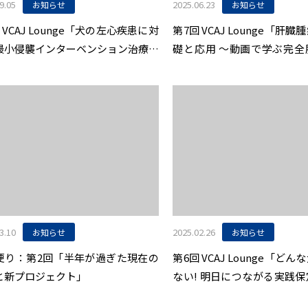
9.05
2025.06.23
お知らせ
お知らせ
 VCAJ Lounge「犬の左心疾患に対
第7回 VCAJ Lounge「肝
最小侵襲インターベンション治療：
礎と応用 〜動画で学ぶ完全
5年の現状と今後の展望」9/26開催
副腎腫瘍への応用〜」6/24
知らせ
せ
3.10
2025.02.26
お知らせ
お知らせ
U便り：第2回「半年が過ぎた現在の
第6回 VCAJ Lounge「ど
と新プロジェクト」
ない! 明日につながる実践
センス」開催のお知らせ