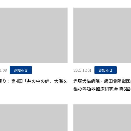
1.08
2025.12.01
お知らせ
お知らせ
U便り：第4回「井の中の蛙、大海を
赤塚犬猫病院・飯田貴陽獣医
」
猫の呼吸器臨床研究会 第6
で最優秀賞を受賞しました