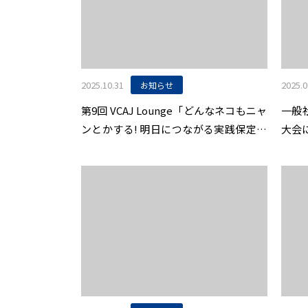
2025.10.31
2025.0
お知らせ
第9回 VCAJ Lounge「どんなネコもニャ
一般
ンとかする! 明日につながる実践保定の
大会に
エッセンス -猫編- 」開催のお知らせ