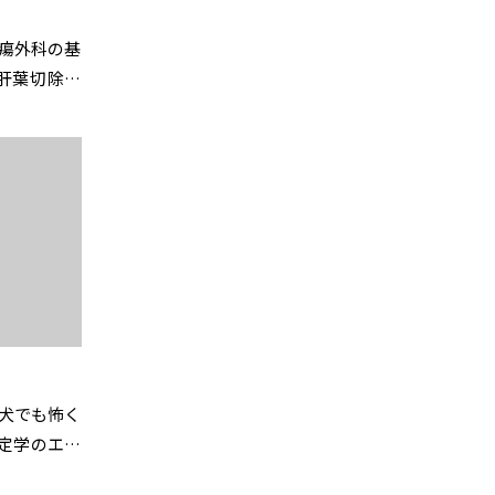
臓腫瘍外科の基
肝葉切除と
開催のお知ら
んな犬でも怖く
保定学のエッ