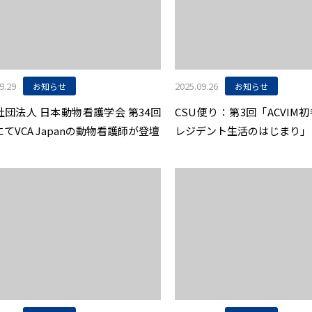
9.29
2025.09.26
お知らせ
お知らせ
社団法人 日本動物看護学会 第34回
CSU便り：第3回「ACVIM
てVCA Japanの動物看護師が登壇
レジデント生活のはじまり」