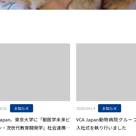
6.01
2026.04.14
お知らせ
お知らせ
 Japan、東京大学に「獣医学未来ビ
VCA Japan動物病院グループ
ン・次世代教育開発学」社会連携講
入社式を執り行いました
開設