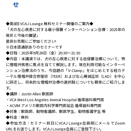
せ
◆第8回 VCAJ Lounge 無料セミナー開催のご案内◆
「犬の左心疾患に対する最小侵襲インターベンション治療：2025年の
現状と今後の展望」
是非お気軽にご参加ください!
※日本語通訳ありのセミナーです
◆日程：2025年9月26日（金）20:30〜21:30
◆内容：本講演では、犬の左心疾患に対する低侵襲治療について、特
に僧帽弁疾患に焦点を当てて解説します。現在利用可能なインターベ
ンション治療法のうち、今話題の「V-Clamp」をはじめとする経カテ
ーテル僧帽弁接合修復術（TEER）および左心房減圧術（LAD）を中心
に詳述し、将来的な僧帽弁治療の選択肢についても簡単にご紹介しま
す。
◆講師：Justin Allen 獣医師
・VCA West Los Angeles Animal Hospital 循環器科専門医
・ACVIM アメリカ獣医内科学専門医協会 循環器科専門医
◆対象：獣医師、動物看護師、獣医学生、動物看護学生 等
◆料金：無料
◆参加方法：セミナー前日にVCAJ Lounge会員宛にメールでZoom
URLをお送りします。VCAJ Lounge会員にご登録下さい。