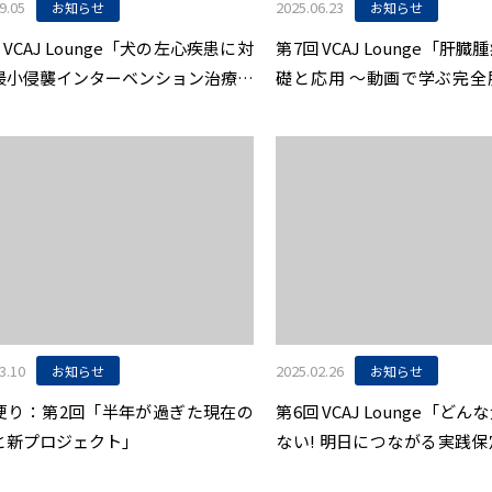
9.05
2025.06.23
お知らせ
お知らせ
 VCAJ Lounge「犬の左心疾患に対
第7回 VCAJ Lounge「肝
最小侵襲インターベンション治療：
礎と応用 〜動画で学ぶ完全
5年の現状と今後の展望」9/26開催
副腎腫瘍への応用〜」6/24
知らせ
せ
3.10
2025.02.26
お知らせ
お知らせ
U便り：第2回「半年が過ぎた現在の
第6回 VCAJ Lounge「ど
と新プロジェクト」
ない! 明日につながる実践
センス」開催のお知らせ