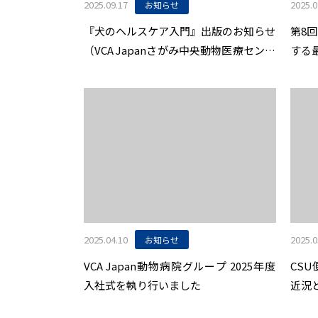
2025.09.17
2025.0
お知らせ
『犬のヘルスケア入門』出版のお知らせ
第8回
（VCA Japanさがみ中央動物医療センタ
する
ー 竹内和義院長監修）
202
のお
2025.04.10
2025.0
お知らせ
VCA Japan動物病院グループ 2025年度
CS
入社式を執り行いました
近況