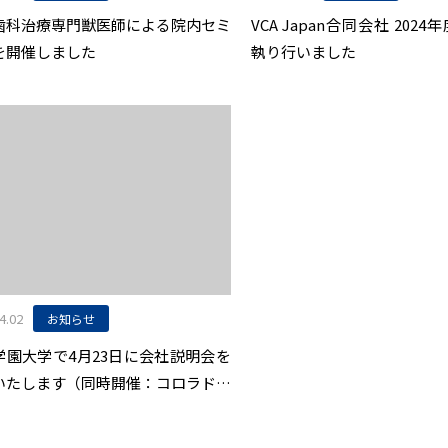
歯科治療専門獣医師による院内セミ
VCA Japan合同会社 202
を開催しました
執り行いました
4.02
お知らせ
学園大学で4月23日に会社説明会を
いたします（同時開催：コロラド州
学内科レジデント留学記念講演）