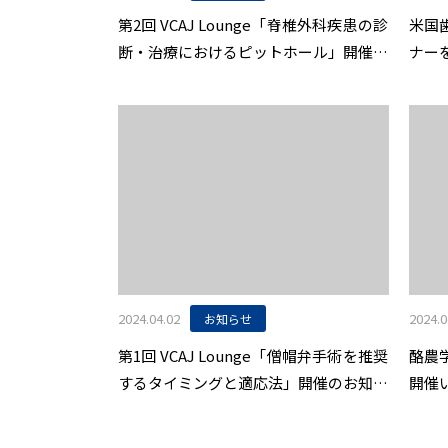
第2回 VCAJ Lounge「脊椎外科疾患の診
米国
断・治療におけるピットホール」開催の
ナー
お知らせ
2024.04.02
2024.0
お知らせ
第1回 VCAJ Lounge「僧帽弁手術を推奨
酪農
するタイミングと適応法」開催のお知ら
開催
せ
立大