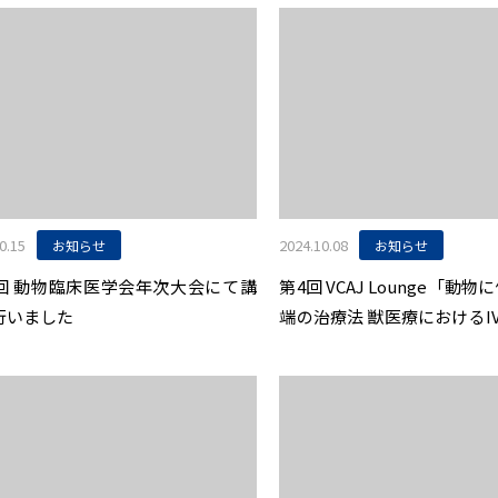
0.15
2024.10.08
お知らせ
お知らせ
5回 動物臨床医学会年次大会にて講
第4回 VCAJ Lounge「動
行いました
端の治療法 獣医療におけるI
ンスと実例紹介〜」開催のお