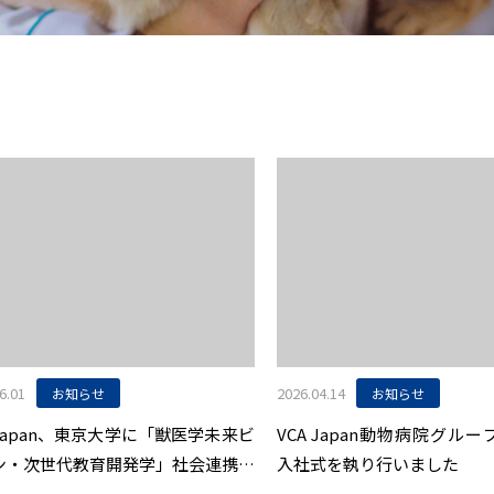
6.01
2026.04.14
お知らせ
お知らせ
 Japan、東京大学に「獣医学未来ビ
VCA Japan動物病院グループ
ン・次世代教育開発学」社会連携講
入社式を執り行いました
開設