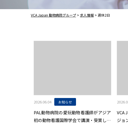
VCA Japan 動物病院グループ
>
求人情報
>
週休2日
2026.06.04
2026.0
お知らせ
PAL動物病院の愛玩動物看護師がアジア
VCA
初の動物看護国際学会で講演・受賞しま
ジョ
した
座を