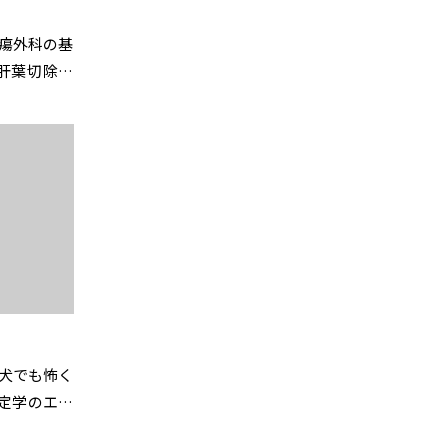
臓腫瘍外科の基
肝葉切除と
開催のお知ら
んな犬でも怖く
保定学のエッ