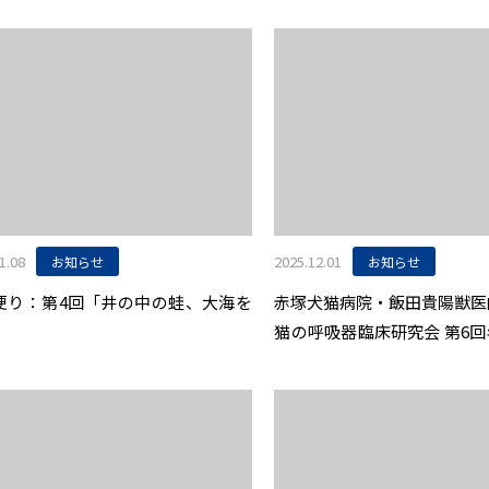
1.08
2025.12.01
お知らせ
お知らせ
U便り：第4回「井の中の蛙、大海を
赤塚犬猫病院・飯田貴陽獣医
」
猫の呼吸器臨床研究会 第6
で最優秀賞を受賞しました