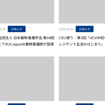
9.29
2025.09.26
お知らせ
お知らせ
社団法人 日本動物看護学会 第34回
CSU便り：第3回「ACVIM
てVCA Japanの動物看護師が登壇
レジデント生活のはじまり」