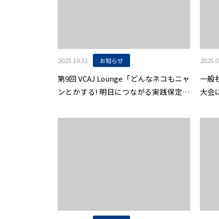
2025.10.31
2025.0
お知らせ
第9回 VCAJ Lounge「どんなネコもニャ
一般
ンとかする! 明日につながる実践保定の
大会に
エッセンス -猫編- 」開催のお知らせ