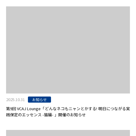
2025.10.31
お知らせ
第9回 VCAJ Lounge「どんなネコもニャンとかする! 明日につながる実
践保定のエッセンス -猫編- 」開催のお知らせ